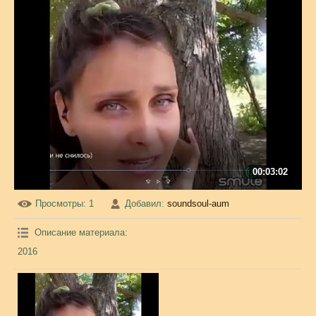
00:03:02
Просмотры
: 1
Добавил
:
soundsoul-aum
Описание материала
:
2016