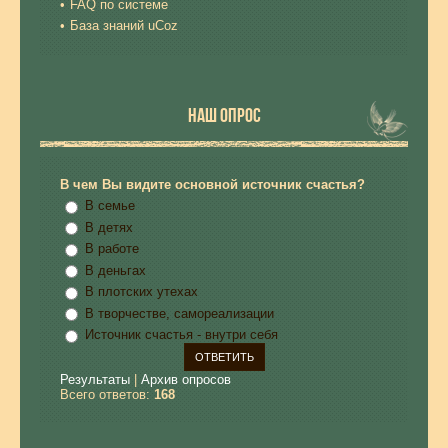
FAQ по системе
База знаний uCoz
НАШ ОПРОС
В чем Вы видите основной источник счастья?
В семье
В детях
В работе
В деньгах
В плотских утехах
В творчестве, самореализации
Источник счастья - внутри себя
Результаты
|
Архив опросов
Всего ответов:
168