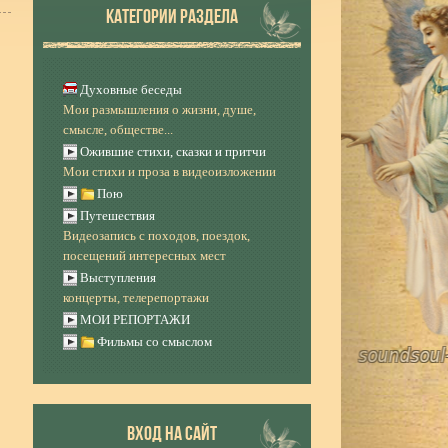
КАТЕГОРИИ РАЗДЕЛА
Духовные беседы
Мои размышления о жизни, душе,
смысле, обществе...
Ожившие стихи, сказки и притчи
Мои стихи и проза в видеоизложении
Пою
Путешествия
Видеозапись с походов, поездок,
посещений интересных мест
Выступления
концерты, телерепортажи
МОИ РЕПОРТАЖИ
Фильмы со смыслом
ВХОД НА САЙТ