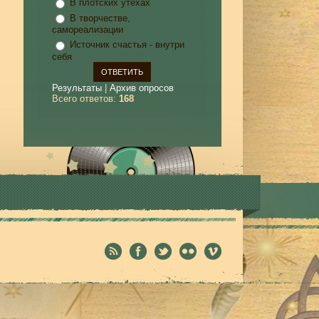
В плотских утехах
В творчестве,
самореализации
Источник счастья - внутри
себя
Результаты
|
Архив опросов
Всего ответов:
168