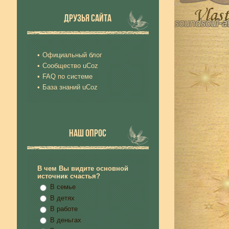
ДРУЗЬЯ САЙТА
Официальный блог
Сообщество uCoz
FAQ по системе
База знаний uCoz
НАШ ОПРОС
В чем Вы видите основной
источник счастья?
В семье
В детях
В работе
В деньгах