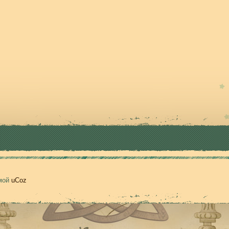
емой
uCoz