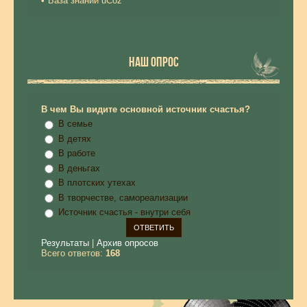
База знаний uCoz
НАШ ОПРОС
В чем Вы видите основной источник счастья?
В семье
В детях
В работе
В деньгах
В плотских утехах
В творчестве, самореализации
Источник счастья - внутри себя
Результаты
|
Архив опросов
Всего ответов:
168