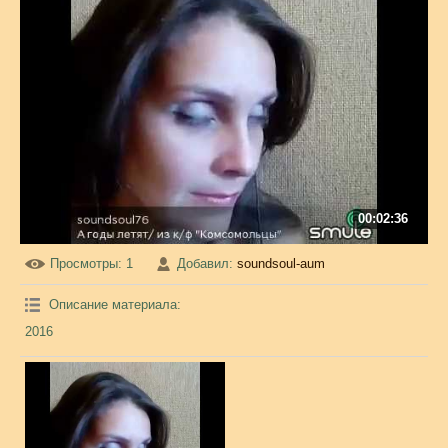
00:02:36
Просмотры
: 1
Добавил
:
soundsoul-aum
Описание материала
:
2016