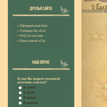
ДРУЗЬЯ САЙТА
Официальный блог
Сообщество uCoz
FAQ по системе
База знаний uCoz
НАШ ОПРОС
В чем Вы видите основной
источник счастья?
В семье
В детях
В работе
В деньгах