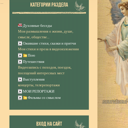
КАТЕГОРИИ РАЗДЕЛА
Духовные беседы
Мои размышления о жизни, душе,
смысле, обществе...
Ожившие стихи, сказки и притчи
Мои стихи и проза в видеоизложении
Пою
Путешествия
Видеозапись с походов, поездок,
посещений интересных мест
Выступления
концерты, телерепортажи
МОИ РЕПОРТАЖИ
Фильмы со смыслом
ВХОД НА САЙТ