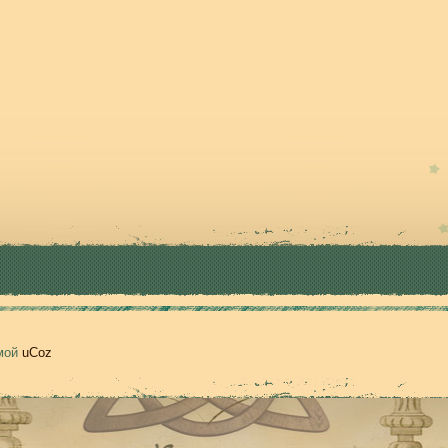
емой
uCoz