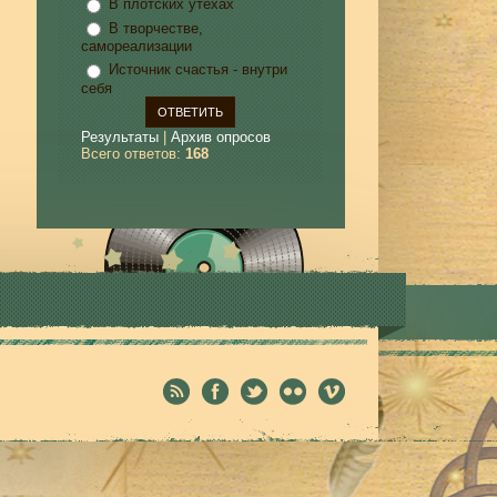
В плотских утехах
В творчестве,
самореализации
Источник счастья - внутри
себя
Результаты
|
Архив опросов
Всего ответов:
168