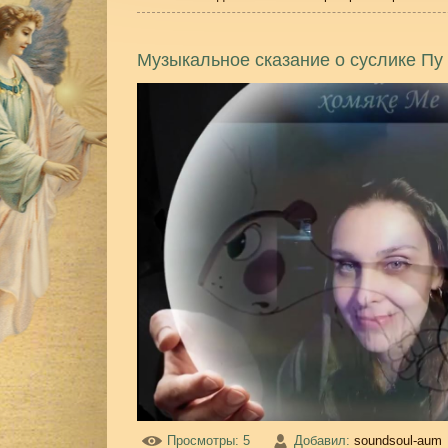
Музыкальное сказание о суслике Пу
Просмотры
: 5
Добавил
:
soundsoul-aum