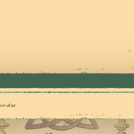
емой
uCoz