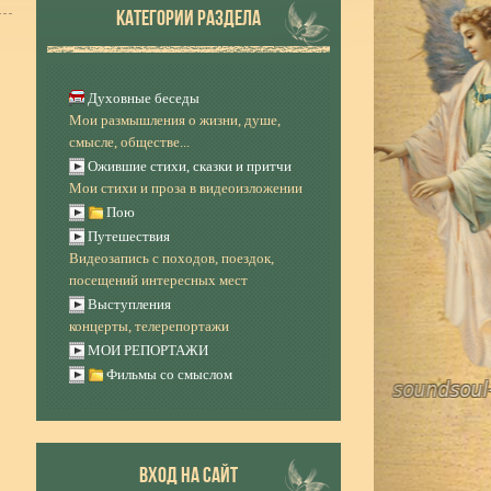
КАТЕГОРИИ РАЗДЕЛА
Духовные беседы
Мои размышления о жизни, душе,
смысле, обществе...
Ожившие стихи, сказки и притчи
Мои стихи и проза в видеоизложении
Пою
Путешествия
Видеозапись с походов, поездок,
посещений интересных мест
Выступления
концерты, телерепортажи
МОИ РЕПОРТАЖИ
Фильмы со смыслом
ВХОД НА САЙТ