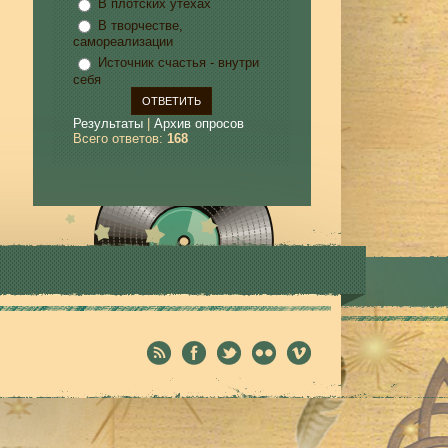
В плотских утехах
В творчестве,
самореализации
Источник счастья - внутри
себя
Результаты
|
Архив опросов
Всего ответов:
168