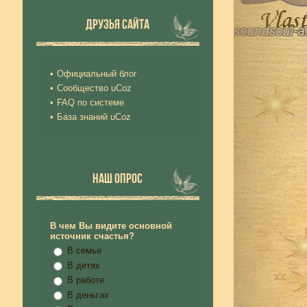
ДРУЗЬЯ САЙТА
Официальный блог
Сообщество uCoz
FAQ по системе
База знаний uCoz
НАШ ОПРОС
В чем Вы видите основной
источник счастья?
В семье
В детях
В работе
В деньгах