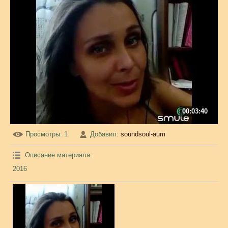
00:03:40
Просмотры
: 1
Добавил
:
soundsoul-aum
Описание материала
:
2016