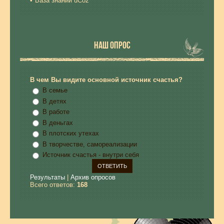
База знаний uCoz
НАШ ОПРОС
В чем Вы видите основной источник счастья?
В семье
В детях
В работе
В деньгах
В плотских утехах
В творчестве, самореализации
Источник счастья - внутри себя
Результаты
|
Архив опросов
Всего ответов:
168