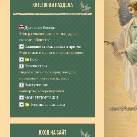
КАТЕГОРИИ РАЗДЕЛА
Духовные беседы
Мои размышления о жизни, душе,
смысле, обществе...
Ожившие стихи, сказки и притчи
Мои стихи и проза в видеоизложении
Пою
Путешествия
Видеозапись с походов, поездок,
посещений интересных мест
Выступления
концерты, телерепортажи
МОИ РЕПОРТАЖИ
Фильмы со смыслом
ВХОД НА САЙТ