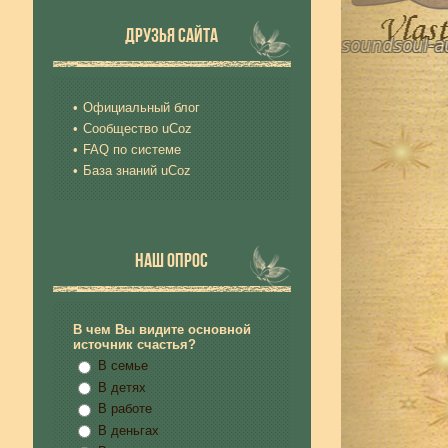
ДРУЗЬЯ САЙТА
Официальный блог
Сообщество uCoz
FAQ по системе
База знаний uCoz
НАШ ОПРОС
В чем Вы видите основной
источник счастья?
В семье
В детях
В работе
В деньгах