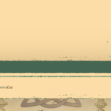
емой
uCoz