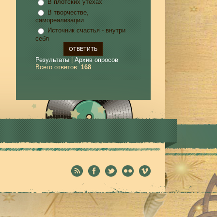
В плотских утехах
В творчестве,
самореализации
Источник счастья - внутри
себя
Результаты
|
Архив опросов
Всего ответов:
168