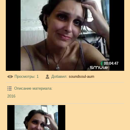
00:04:47
Просмотры
: 1
Добавил
:
soundsoul-aum
Описание материала
:
2016