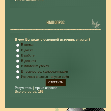
База знаний uCoz
НАШ ОПРОС
В чем Вы видите основной источник счастья?
В семье
В детях
В работе
В деньгах
В плотских утехах
В творчестве, самореализации
Источник счастья - внутри себя
Результаты
|
Архив опросов
Всего ответов:
168